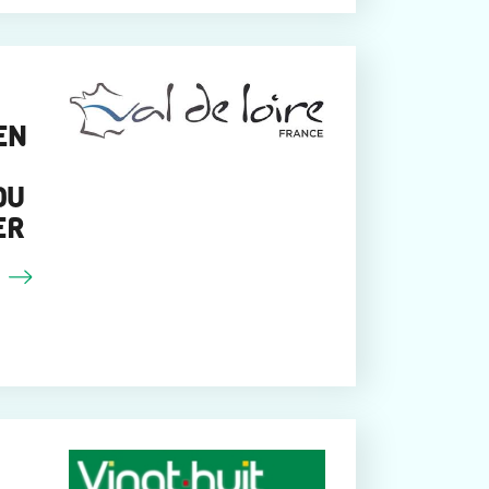
EN
DU
ER