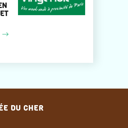
EN
 ET
NÉE DU CHER